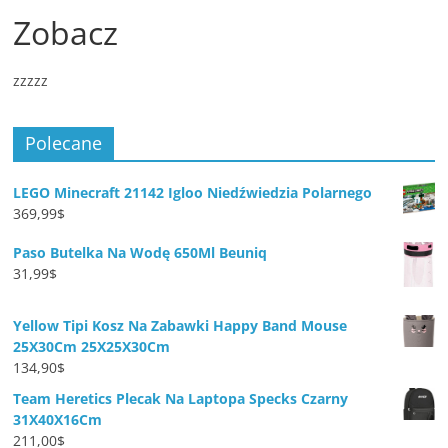
Zobacz
zzzzz
Polecane
LEGO Minecraft 21142 Igloo Niedźwiedzia Polarnego
369,99
$
Paso Butelka Na Wodę 650Ml Beuniq
31,99
$
Yellow Tipi Kosz Na Zabawki Happy Band Mouse
25X30Cm 25X25X30Cm
134,90
$
Team Heretics Plecak Na Laptopa Specks Czarny
31X40X16Cm
211,00
$