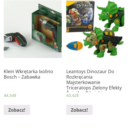
Klein Wkrętarka Ixolino
Leantoys Dinozaur Do
Bosch – Zabawka
Rozkręcania
Majsterkowanie
Triceratops Zielony Efekty
Świetlne Dźwięki –
44,54
$
43,42
$
Zabawka
Zobacz!
Zobacz!