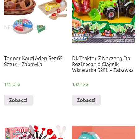
Tanner Kaufl Aden Set 65
Dk Traktor Z Naczepą Do
Sztuk – Zabawka
Rozkręcania Ciągnik
Wkrętarka 52El. – Zabawka
145,00
$
132,12
$
Zobacz!
Zobacz!