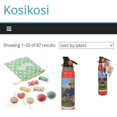
Przejdź
Kosikosi
do
treści
Showing 1–32 of 87 results