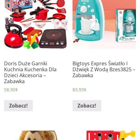
Doris Duże Garnki
Bigtoys Expres Światło I
Kuchnia Kuchenka Dla
Dźwięk Z Wodą Bzes3825 –
Dzieci Akcesoria –
Zabawka
Zabawka
58,90
$
83,93
$
Zobacz!
Zobacz!