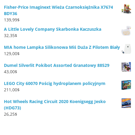
Fisher-Price Imaginext Wieża Czarnoksiężnika X7674
BDY36
139,99
$
A Little Lovely Company Skarbonka Kaczuszka
32,35
$
MIA home Lampka Silikonowa Miś Duża Z Pilotem Biały
129,00
$
Dumel Silverlit Pokibot Assorted Granatowy 88529
43,00
$
LEGO City 60070 Pościg hydroplanem policyjnym
211,00
$
Hot Wheels Racing Circuit 2020 Koenigsegg Jesko
(HDG73)
26,25
$