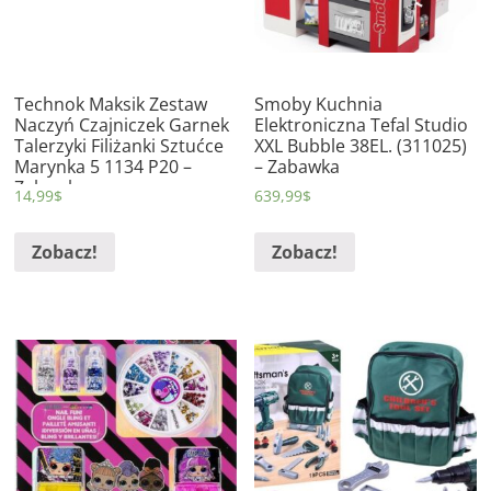
Technok Maksik Zestaw
Smoby Kuchnia
Naczyń Czajniczek Garnek
Elektroniczna Tefal Studio
Talerzyki Filiżanki Sztućce
XXL Bubble 38EL. (311025)
Marynka 5 1134 P20 –
– Zabawka
Zabawka
14,99
$
639,99
$
Zobacz!
Zobacz!