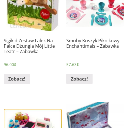
Sigikid Zestaw Lalek Na
Smoby Koszyk Piknikowy
Palce Dżungla Mój Little
Enchantimals – Zabawka
Teatr – Zabawka
96,00
$
57,63
$
Zobacz!
Zobacz!