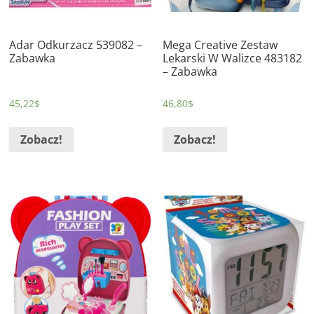
Adar Odkurzacz 539082 –
Mega Creative Zestaw
Zabawka
Lekarski W Walizce 483182
– Zabawka
45,22
$
46,80
$
Zobacz!
Zobacz!