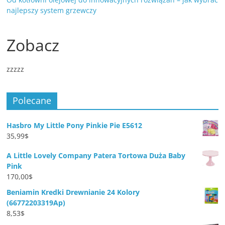
najlepszy system grzewczy
Zobacz
zzzzz
Polecane
Hasbro My Little Pony Pinkie Pie E5612
35,99
$
A Little Lovely Company Patera Tortowa Duża Baby
Pink
170,00
$
Beniamin Kredki Drewnianie 24 Kolory
(66772203319Ap)
8,53
$