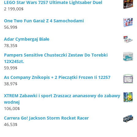
LEGO Star Wars 7257 Ultimate Lightsaber Duel
2 199,00
$
One Two Fun Garaż Z 4 Samochodami
56,99
$
Adar Cymbergaj Białe
78,35
$
Pampers Sensitive Chusteczki Zestaw Do Torebki
12X24Szt.
59,99
$
As Company Znikopis + 2 Pieczątki Frozen Ii 12257
38,97
$
XTREM Zabawki i sport Zraszacz ananasowy do zabawy
wodnej
106,00
$
Carrera Go! Jackson Storm Rocket Racer
46,53
$