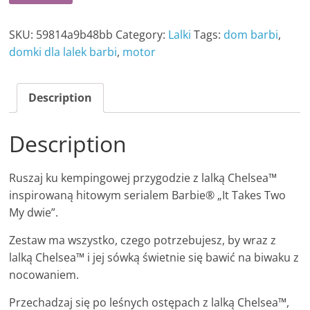
SKU:
59814a9b48bb
Category:
Lalki
Tags:
dom barbi
,
domki dla lalek barbi
,
motor
Description
Description
Ruszaj ku kempingowej przygodzie z lalką Chelsea™
inspirowaną hitowym serialem Barbie® „It Takes Two
My dwie”.
Zestaw ma wszystko, czego potrzebujesz, by wraz z
lalką Chelsea™ i jej sówką świetnie się bawić na biwaku z
nocowaniem.
Przechadzaj się po leśnych ostępach z lalką Chelsea™,