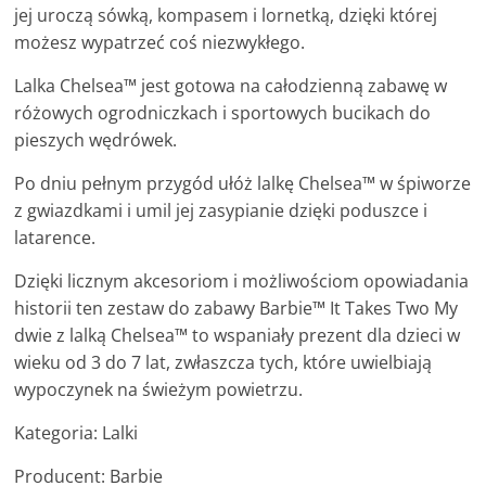
jej uroczą sówką, kompasem i lornetką, dzięki której
możesz wypatrzeć coś niezwykłego.
Lalka Chelsea™ jest gotowa na całodzienną zabawę w
różowych ogrodniczkach i sportowych bucikach do
pieszych wędrówek.
Po dniu pełnym przygód ułóż lalkę Chelsea™ w śpiworze
z gwiazdkami i umil jej zasypianie dzięki poduszce i
latarence.
Dzięki licznym akcesoriom i możliwościom opowiadania
historii ten zestaw do zabawy Barbie™ It Takes Two My
dwie z lalką Chelsea™ to wspaniały prezent dla dzieci w
wieku od 3 do 7 lat, zwłaszcza tych, które uwielbiają
wypoczynek na świeżym powietrzu.
Kategoria: Lalki
Producent: Barbie