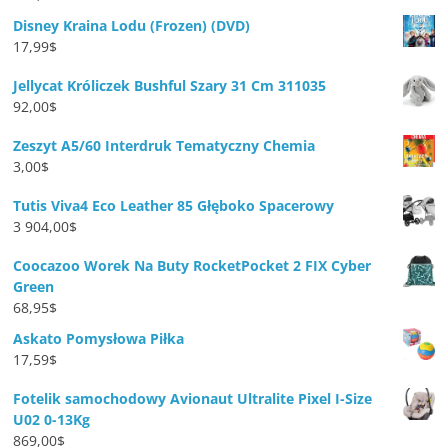
Disney Kraina Lodu (Frozen) (DVD)
17,99
$
Jellycat Króliczek Bushful Szary 31 Cm 311035
92,00
$
Zeszyt A5/60 Interdruk Tematyczny Chemia
3,00
$
Tutis Viva4 Eco Leather 85 Głęboko Spacerowy
3 904,00
$
Coocazoo Worek Na Buty RocketPocket 2 FIX Cyber
Green
68,95
$
Askato Pomysłowa Piłka
17,59
$
Fotelik samochodowy Avionaut Ultralite Pixel I-Size
U02 0-13Kg
869,00
$