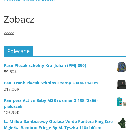
Zobacz
zzzzz
Polecane
Paso Plecak szkolny Król Julian (PMJ-090)
59,60
$
Paul Frank Plecak Szkolny Czarny 30X46X14Cm
317,00
$
Pampers Active Baby MSB rozmiar 3 198 (3x66)
pieluszek
126,99
$
La Millou Bambusowy Otulacz Verde Pantera King Size
Mgiełka Bamboo Fringe By M. Tyszka 110x140cm