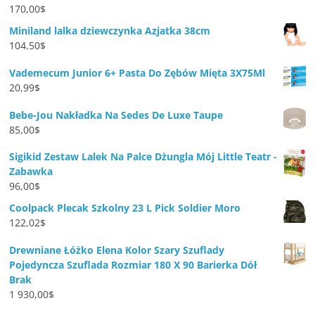
170,00
$
Miniland lalka dziewczynka Azjatka 38cm
104,50
$
Vademecum Junior 6+ Pasta Do Zębów Mięta 3X75Ml
20,99
$
Bebe-Jou Nakładka Na Sedes De Luxe Taupe
85,00
$
Sigikid Zestaw Lalek Na Palce Dżungla Mój Little Teatr -
Zabawka
96,00
$
Coolpack Plecak Szkolny 23 L Pick Soldier Moro
122,02
$
Drewniane Łóżko Elena Kolor Szary Szuflady
Pojedyncza Szuflada Rozmiar 180 X 90 Barierka Dół
Brak
1 930,00
$