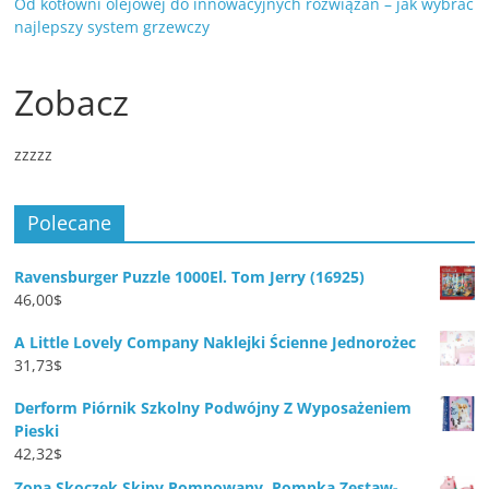
Od kotłowni olejowej do innowacyjnych rozwiązań – jak wybrać
najlepszy system grzewczy
Zobacz
zzzzz
Polecane
Ravensburger Puzzle 1000El. Tom Jerry (16925)
46,00
$
A Little Lovely Company Naklejki Ścienne Jednorożec
31,73
$
Derform Piórnik Szkolny Podwójny Z Wyposażeniem
Pieski
42,32
$
Zopa Skoczek Skipy Pompowany, Pompka Zestaw-