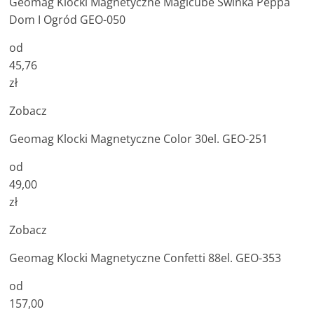
Geomag Klocki Magnetyczne Magicube Świnka Peppa
Dom I Ogród GEO-050
od
45,76
zł
Zobacz
Geomag Klocki Magnetyczne Color 30el. GEO-251
od
49,00
zł
Zobacz
Geomag Klocki Magnetyczne Confetti 88el. GEO-353
od
157,00