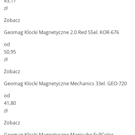
43,17
zł
Zobacz
Geomag Klocki Magnetyczne 2.0 Red 55el. KOR-676
od
50,95
zł
Zobacz
Geomag Klocki Magnetyczne Mechanics 33el. GEO-720
od
41,80
zł
Zobacz
Geomag Klocki Magnetyczne Magicube FullColor