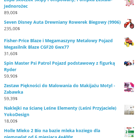
Jednorożec
89,00
$
Seven Disney Auta Drewniany Rowerek Biegowy (9906)
235,00
$
Fisher-Price Blaze i Megamaszyny Metalowy Pojazd
Megasilnik Blaze CGF20 Gwx77
31,60
$
Spin Master Psi Patrol Pojazd podstawowy z figurką
Ryder
59,90
$
Zestaw Piękności do Malowania do Makijażu Motyl -
Zabawka
59,39
$
Naklejki na ścianę Leśne Elementy (Leśni Przyjaciele)
YokoDesign
18,00
$
Holle Mleko 2 Bio na bazie mleka koziego dla
niemowląt od 6 miesiąca 4x400g