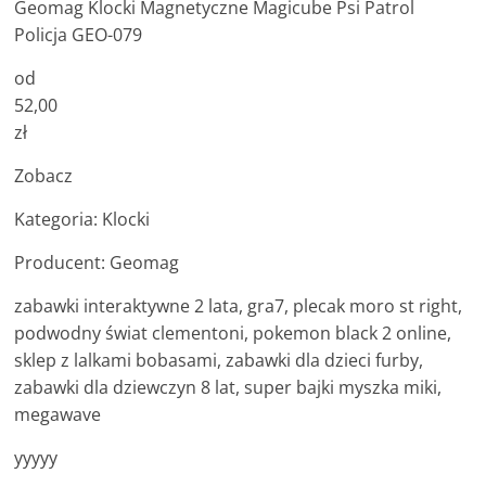
Geomag Klocki Magnetyczne Magicube Psi Patrol
Policja GEO-079
od
52,00
zł
Zobacz
Kategoria: Klocki
Producent: Geomag
zabawki interaktywne 2 lata, gra7, plecak moro st right,
podwodny świat clementoni, pokemon black 2 online,
sklep z lalkami bobasami, zabawki dla dzieci furby,
zabawki dla dziewczyn 8 lat, super bajki myszka miki,
megawave
yyyyy