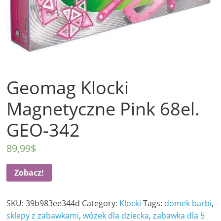
Geomag Klocki
Magnetyczne Pink 68el.
GEO-342
89,99
$
Zobacz!
SKU:
39b983ee344d
Category:
Klocki
Tags:
domek barbi
,
sklepy z zabawkami
,
wózek dla dziecka
,
zabawka dla 5