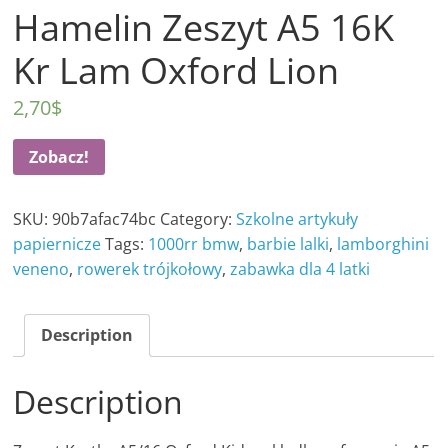
Hamelin Zeszyt A5 16K
Kr Lam Oxford Lion
2,70
$
Zobacz!
SKU:
90b7afac74bc
Category:
Szkolne artykuły
papiernicze
Tags:
1000rr bmw
,
barbie lalki
,
lamborghini
veneno
,
rowerek trójkołowy
,
zabawka dla 4 latki
Description
Description