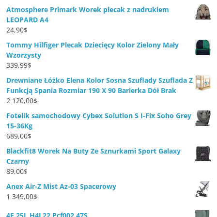
Atmosphere Primark Worek plecak z nadrukiem
LEOPARD A4
24,90
$
Tommy Hilfiger Plecak Dziecięcy Kolor Zielony Mały
Wzorzysty
339,99
$
Drewniane Łóżko Elena Kolor Sosna Szuflady Szuflada Z
Funkcją Spania Rozmiar 190 X 90 Barierka Dół Brak
2 120,00
$
Fotelik samochodowy Cybex Solution S I-Fix Soho Grey
15-36Kg
689,00
$
Blackfit8 Worek Na Buty Ze Sznurkami Sport Galaxy
Czarny
89,00
$
Anex Air-Z Mist Az-03 Spacerowy
1 349,00
$
4F 25L H4L22 Pcf002 47S