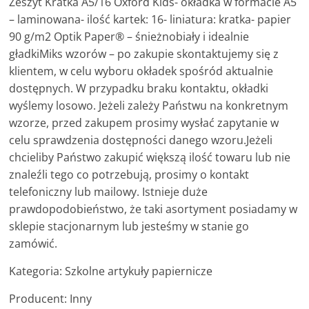
Zeszyt Kratka A5/16 Oxford Kids- okładka w formacie A5
– laminowana- ilość kartek: 16- liniatura: kratka- papier
90 g/m2 Optik Paper® – śnieżnobiały i idealnie
gładkiMiks wzorów – po zakupie skontaktujemy się z
klientem, w celu wyboru okładek spośród aktualnie
dostępnych. W przypadku braku kontaktu, okładki
wyślemy losowo. Jeżeli zależy Państwu na konkretnym
wzorze, przed zakupem prosimy wysłać zapytanie w
celu sprawdzenia dostępności danego wzoru.Jeżeli
chcieliby Państwo zakupić większą ilość towaru lub nie
znaleźli tego co potrzebują, prosimy o kontakt
telefoniczny lub mailowy. Istnieje duże
prawdopodobieństwo, że taki asortyment posiadamy w
sklepie stacjonarnym lub jesteśmy w stanie go
zamówić.
Kategoria: Szkolne artykuły papiernicze
Producent: Inny