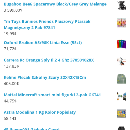
Bugaboo Bee6 Spacerowy Black/Grey Grey Melange
3 599,00
$
Tm Toys Bunnies Friends Pluszowy Ptaszek
Magnetyczny 2 Pak 97841
19,99
$
Oxford Brulion A5/96K Linia Esse (5Szt)
71,72
$
Carrera Rc Orange Sply Ii 2 4 Ghz 370501028X
137,83
$
Kelme Plecak Szkolny Szary 32X42X15Cm
405,00
$
Mattel Minecraft smart mini figurki 2-pak GKT41
44,75
$
Astra Modelina 1 Kg Kolor Popielaty
58,14
$
4F Jbagm001 Głęboka Czerń