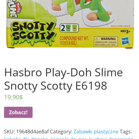
Hasbro Play-Doh Slime
Snotty Scotty E6198
19,90
$
Zobacz!
SKU:
19648d4ae8af
Category:
Zabawki plastyczne
Tags: