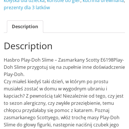
kołyska dla dziecka
,
konsole do gier
,
kuchnia drewniana
,
prezenty dla 3 latków
Description
Description
Hasbro Play-Doh Slime – Zasmarkany Scotty E6198Play-
Doh Slime przygotuj się na zupełnie inne doświadczenie
Play-Doh.
Czy miałeś kiedyś taki dzień, w którym po prostu
musiałeś zostać w domu w wygodnym ubraniu i
kapciach? Z pewnością tak! Niezależnie od tego, czy jest
to sezon alergiczny, czy zwykłe przeziębienie, temu
chłopcu przydałaby się pomoc z katarem. Poznaj
zasmarkanego Scottyego, włóż trochę masy Play-Doh
Slime do głowy figurki, następnie naciśnij czubek jego