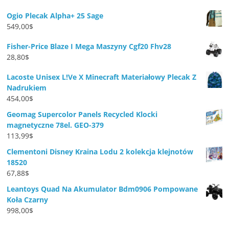
Ogio Plecak Alpha+ 25 Sage
549,00
$
Fisher-Price Blaze I Mega Maszyny Cgf20 Fhv28
28,80
$
Lacoste Unisex L!Ve X Minecraft Materiałowy Plecak Z
Nadrukiem
454,00
$
Geomag Supercolor Panels Recycled Klocki
magnetyczne 78el. GEO-379
113,99
$
Clementoni Disney Kraina Lodu 2 kolekcja klejnotów
18520
67,88
$
Leantoys Quad Na Akumulator Bdm0906 Pompowane
Koła Czarny
998,00
$