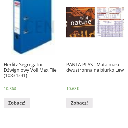
Herlitz Segregator
PANTA-PLAST Mata mała
Dźwigniowy Voll Max.File
dwustronna na biurko Lew
(10834331)
10,86
$
10,68
$
Zobacz!
Zobacz!