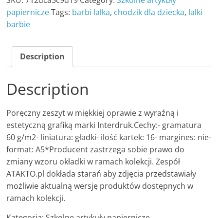
SKU:
712dca5c9d19
Category:
Szkolne artykuły
papiernicze
Tags:
barbi lalka
,
chodzik dla dziecka
,
lalki
barbie
Description
Description
Poręczny zeszyt w miękkiej oprawie z wyraźną i
estetyczną grafiką marki Interdruk.Cechy:- gramatura
60 g/m2- liniatura: gładki- ilość kartek: 16- margines: nie-
format: A5*Producent zastrzega sobie prawo do
zmiany wzoru okładki w ramach kolekcji. Zespół
ATAKTO.pl dokłada starań aby zdjęcia przedstawiały
możliwie aktualną wersję produktów dostępnych w
ramach kolekcji.
Kategoria: Szkolne artykuły papiernicze