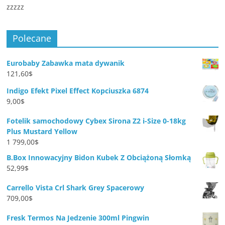
zzzzz
Polecane
Eurobaby Zabawka mata dywanik
121,60
$
Indigo Efekt Pixel Effect Kopciuszka 6874
9,00
$
Fotelik samochodowy Cybex Sirona Z2 i-Size 0-18kg
Plus Mustard Yellow
1 799,00
$
B.Box Innowacyjny Bidon Kubek Z Obciążoną Słomką
52,99
$
Carrello Vista Crl Shark Grey Spacerowy
709,00
$
Fresk Termos Na Jedzenie 300ml Pingwin