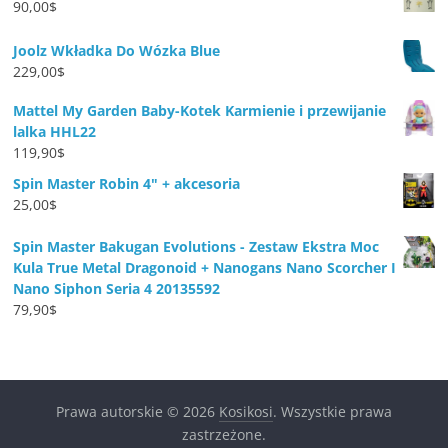
90,00
$
Joolz Wkładka Do Wózka Blue
229,00
$
Mattel My Garden Baby-Kotek Karmienie i przewijanie
lalka HHL22
119,90
$
Spin Master Robin 4" + akcesoria
25,00
$
Spin Master Bakugan Evolutions - Zestaw Ekstra Moc
Kula True Metal Dragonoid + Nanogans Nano Scorcher I
Nano Siphon Seria 4 20135592
79,90
$
Prawa autorskie © 2026
Kosikosi
. Wszystkie prawa
zastrzeżone.