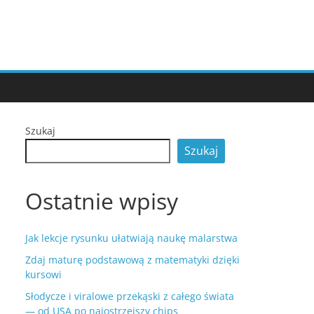
Szukaj
Szukaj
Ostatnie wpisy
Jak lekcje rysunku ułatwiają naukę malarstwa
Zdaj maturę podstawową z matematyki dzięki
kursowi
Słodycze i viralowe przekąski z całego świata
— od USA po najostrzejszy chips