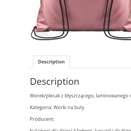
Description
Description
Worek/plecak z błyszczącego, laminowanego 
Kategoria: Worki na buty
Producent:
hulajnogi dla dzieci 3 kołowe, karuzela do łóż