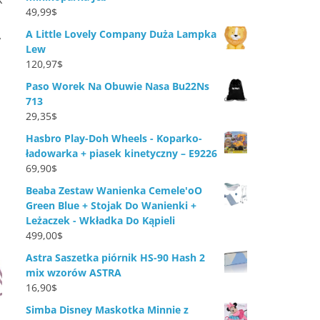
49,99
$
A Little Lovely Company Duża Lampka
,
Lew
120,97
$
Paso Worek Na Obuwie Nasa Bu22Ns
713
29,35
$
Hasbro Play-Doh Wheels - Koparko-
ładowarka + piasek kinetyczny – E9226
69,90
$
Beaba Zestaw Wanienka Cemele'oO
Green Blue + Stojak Do Wanienki +
Leżaczek - Wkładka Do Kąpieli
499,00
$
Astra Saszetka piórnik HS-90 Hash 2
mix wzorów ASTRA
16,90
$
Simba Disney Maskotka Minnie z