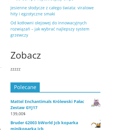
Jesienne słodycze z całego świata: viralowe
hity i egzotyczne smaki
Od kotłowni olejowej do innowacyjnych
rozwiązań – jak wybrać najlepszy system
grzewczy
Zobacz
zzzzz
Polecane
Mattel Enchantimals Królewski Pałac
Zestaw GYJ17
139,00
$
Bruder 62003 bWorld Jcb koparka
minikoparka Jcb
k