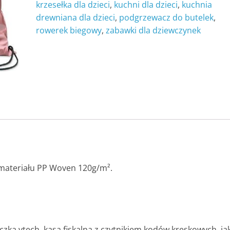
krzesełka dla dzieci
,
kuchni dla dzieci
,
kuchnia
drewniana dla dzieci
,
podgrzewacz do butelek
,
rowerek biegowy
,
zabawki dla dziewczynek
materiału PP Woven 120g/m².
eczka vtech, kasa fiskalna z czytnikiem kodów kreskowych, ja