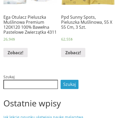
Ega Otulacz Pieluszka
Ppd Sunny Spots,
Muślinowa Premium
Pieluszka Muślinowa, 55 X
120X120 100% Bawełna
55 Cm, 3 Szt.
Pastelowe Zwierzątka 4311
26,94
$
62,55
$
Zobacz!
Zobacz!
Szukaj
Szukaj
Ostatnie wpisy
Jak lekcje rysunku ułatwiają naukę malarstwa