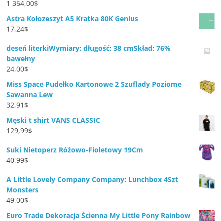
1 364,00
$
Astra Kołozeszyt A5 Kratka 80K Genius
17,24
$
deseń literkiWymiary: długość: 38 cmSkład: 76%
bawełny
24,00
$
Miss Space Pudełko Kartonowe 2 Szuflady Poziome
Sawanna Lew
32,91
$
Męski t shirt VANS CLASSIC
129,99
$
Suki Nietoperz Różowo-Fioletowy 19Cm
40,99
$
A Little Lovely Company Company: Lunchbox 4Szt
Monsters
49,00
$
Euro Trade Dekoracja Ścienna My Little Pony Rainbow