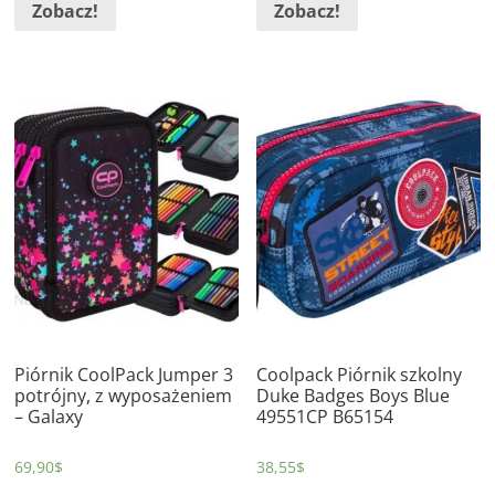
Zobacz!
Zobacz!
Piórnik CoolPack Jumper 3
Coolpack Piórnik szkolny
potrójny, z wyposażeniem
Duke Badges Boys Blue
– Galaxy
49551CP B65154
69,90
$
38,55
$