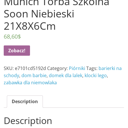
Munich Torba Szkolna
Soon Niebieski
21X8X6Cm
68,60
$
Zobacz!
SKU:
e7101cd5192d
Category:
Piórniki
Tags:
barierki na
schody
,
dom barbie
,
domek dla lalek
,
klocki lego
,
zabawka dla niemowlaka
Description
Description