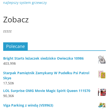
najlepszy system grzewczy
Zobacz
zzzzz
Polecane
Bright Starts leżaczek siedzisko Owieczka 10986
403,99
$
Starpak Pamiętnik Zamykany W Pudełku Psi Patrol
Skye
17,50
$
LOL Surprise OMG Movie Magic Spirit Queen 111570
90,36
$
Viga Parking z windą (V59963)