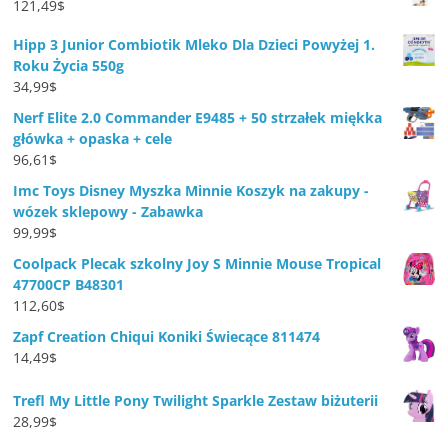
121,49
$
Hipp 3 Junior Combiotik Mleko Dla Dzieci Powyżej 1.
Roku Życia 550g
34,99
$
Nerf Elite 2.0 Commander E9485 + 50 strzałek miękka
główka + opaska + cele
96,61
$
Imc Toys Disney Myszka Minnie Koszyk na zakupy -
wózek sklepowy - Zabawka
99,99
$
Coolpack Plecak szkolny Joy S Minnie Mouse Tropical
47700CP B48301
112,60
$
Zapf Creation Chiqui Koniki Świecące 811474
14,49
$
Trefl My Little Pony Twilight Sparkle Zestaw biżuterii
28,99
$