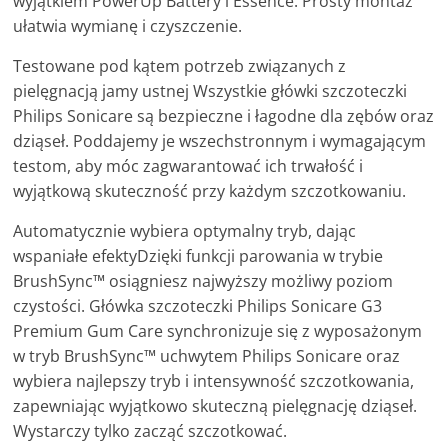
wyjątkiem PowerUp Battery i Essence. Prosty montaż
ułatwia wymianę i czyszczenie.
Testowane pod kątem potrzeb związanych z
pielęgnacją jamy ustnej Wszystkie główki szczoteczki
Philips Sonicare są bezpieczne i łagodne dla zębów oraz
dziąseł. Poddajemy je wszechstronnym i wymagającym
testom, aby móc zagwarantować ich trwałość i
wyjątkową skuteczność przy każdym szczotkowaniu.
Automatycznie wybiera optymalny tryb, dając
wspaniałe efektyDzięki funkcji parowania w trybie
BrushSync™ osiągniesz najwyższy możliwy poziom
czystości. Główka szczoteczki Philips Sonicare G3
Premium Gum Care synchronizuje się z wyposażonym
w tryb BrushSync™ uchwytem Philips Sonicare oraz
wybiera najlepszy tryb i intensywność szczotkowania,
zapewniając wyjątkowo skuteczną pielęgnację dziąseł.
Wystarczy tylko zacząć szczotkować.