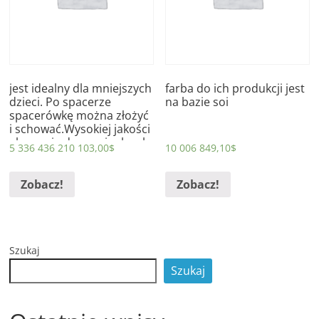
jest idealny dla mniejszych
farba do ich produkcji jest
dzieci. Po spacerze
na bazie soi
spacerówkę można złożyć
i schować.Wysokiej jakości
akcesoria do oryginalnych
5 336 436 210 103,00
$
10 006 849,10
$
lalek BABY born.Dla
ciekawszej
Zobacz!
Zobacz!
Szukaj
Szukaj