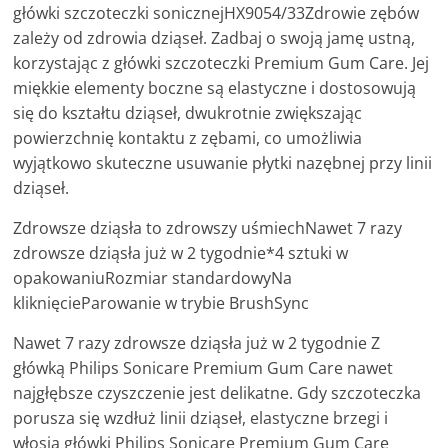
główki szczoteczki sonicznejHX9054/33Zdrowie zębów
zależy od zdrowia dziąseł. Zadbaj o swoją jamę ustną,
korzystając z główki szczoteczki Premium Gum Care. Jej
miękkie elementy boczne są elastyczne i dostosowują
się do kształtu dziąseł, dwukrotnie zwiększając
powierzchnię kontaktu z zębami, co umożliwia
wyjątkowo skuteczne usuwanie płytki nazębnej przy linii
dziąseł.
Zdrowsze dziąsła to zdrowszy uśmiechNawet 7 razy
zdrowsze dziąsła już w 2 tygodnie*4 sztuki w
opakowaniuRozmiar standardowyNa
kliknięcieParowanie w trybie BrushSync
Nawet 7 razy zdrowsze dziąsła już w 2 tygodnie Z
główką Philips Sonicare Premium Gum Care nawet
najgłębsze czyszczenie jest delikatne. Gdy szczoteczka
porusza się wzdłuż linii dziąseł, elastyczne brzegi i
włosia główki Philips Sonicare Premium Gum Care