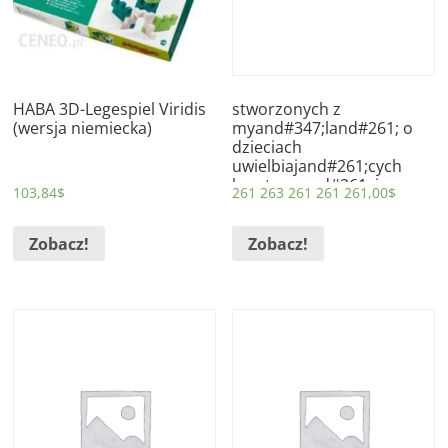
HABA 3D-Legespiel Viridis
stworzonych z
(wersja niemiecka)
myand#347;land#261; o
dzieciach
uwielbiajand#261;cych
kreatywnand#261; i
103,84
$
261 263 261 261 261,00
$
konstruktywnand#261;
zabawand#281; w
majsterkowanie.
Zobacz!
Zobacz!
Najwyand#380;szej
jakoand#347;ci zabawki