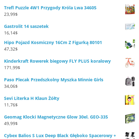
Trefl Puzzle 4W1 Przygody Króla Lwa 34605
23,99
$
Gastrolit 14 saszetek
16,14
$
Hipo Pojazd Kosmiczny 16Cm Z Figurką 80101
47,32
$
Kinderkraft Rowerek biegowy FLY PLUS koralowy
171,99
$
Paso Plecak Przedszkolny Myszka Minnie Girls
34,06
$
Sevi Literka H Klaun Żółty
11,76
$
Geomag Klocki Magnetyczne Glow 30el. GEO-335
49,99
$
Cybex Balios S Lux Deep Black Głęboko Spacerowy +