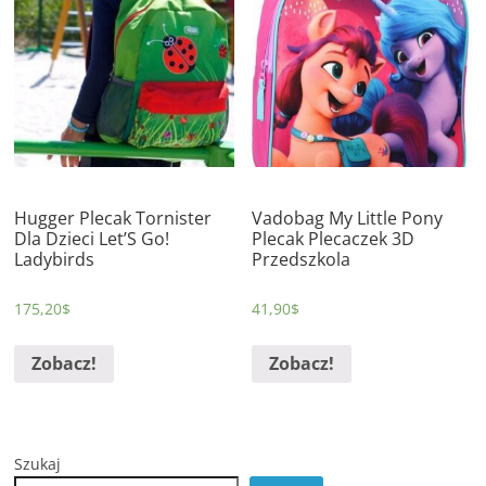
Hugger Plecak Tornister
Vadobag My Little Pony
Dla Dzieci Let’S Go!
Plecak Plecaczek 3D
Ladybirds
Przedszkola
175,20
$
41,90
$
Zobacz!
Zobacz!
Szukaj