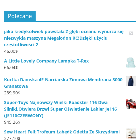
Polecane
jaka kiedykolwiek powstała!Z głębi oceanu wynurza się
niezwykła maszyna Megalodon RC!Dzięki użyciu
częstotliwości 2
46,00
$
A Little Lovely Company Lampka T-Rex
66,04
$
Kurtka Damska 4F Narciarska Zimowa Membrana 5000
Granatowa
239,90
$
Super-Toys Najnowszy Wielki Roadster 116 Dwa
Silniki,Otwiera Drzwi Super Oświetlenie Lakier Je116
(JE116CZERWONY)
945,26
$
Sew Heart Felt Trofeum Łabędź Odetta Ze Skrzydłami
377,10
$