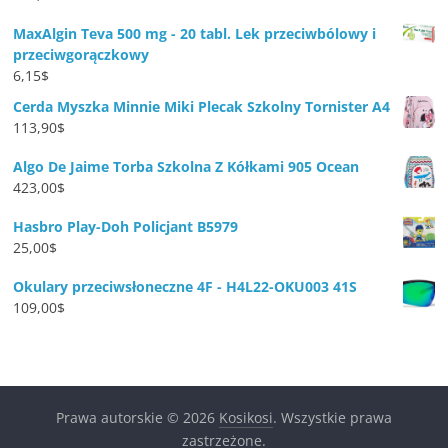
MaxAlgin Teva 500 mg - 20 tabl. Lek przeciwbólowy i
przeciwgorączkowy
6,15
$
Cerda Myszka Minnie Miki Plecak Szkolny Tornister A4
113,90
$
Algo De Jaime Torba Szkolna Z Kółkami 905 Ocean
423,00
$
Hasbro Play-Doh Policjant B5979
25,00
$
Okulary przeciwsłoneczne 4F - H4L22-OKU003 41S
109,00
$
Prawa autorskie © 2026
Kosikosi
. Wszystkie prawa
zastrzeżone.