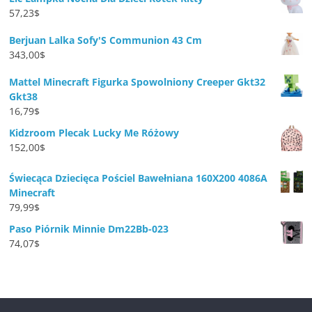
57,23
$
Berjuan Lalka Sofy'S Communion 43 Cm
343,00
$
Mattel Minecraft Figurka Spowolniony Creeper Gkt32
Gkt38
16,79
$
Kidzroom Plecak Lucky Me Różowy
152,00
$
Świecąca Dziecięca Pościel Bawełniana 160X200 4086A
Minecraft
79,99
$
Paso Piórnik Minnie Dm22Bb-023
74,07
$