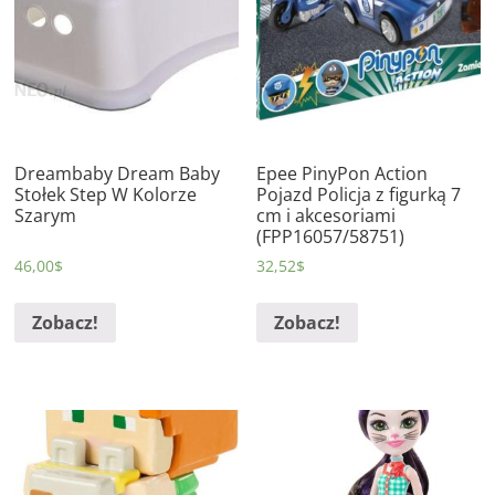
Dreambaby Dream Baby
Epee PinyPon Action
Stołek Step W Kolorze
Pojazd Policja z figurką 7
Szarym
cm i akcesoriami
(FPP16057/58751)
46,00
$
32,52
$
Zobacz!
Zobacz!