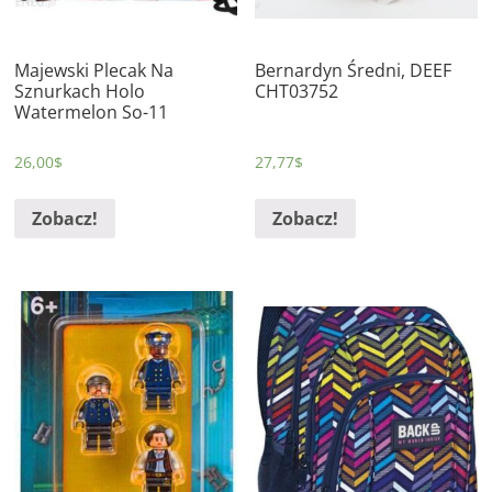
Majewski Plecak Na
Bernardyn Średni, DEEF
Sznurkach Holo
CHT03752
Watermelon So-11
26,00
$
27,77
$
Zobacz!
Zobacz!