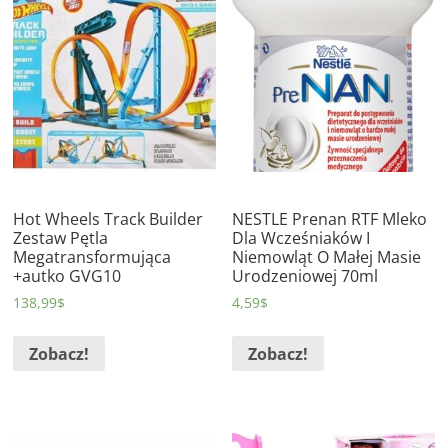
Hot Wheels Track Builder
NESTLE Prenan RTF Mleko
Zestaw Pętla
Dla Wcześniaków I
Megatransformująca
Niemowląt O Małej Masie
+autko GVG10
Urodzeniowej 70ml
138,99
$
4,59
$
Zobacz!
Zobacz!