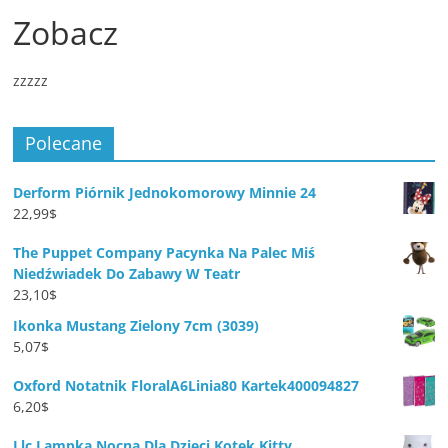
Zobacz
zzzzz
Polecane
Derform Piórnik Jednokomorowy Minnie 24
22,99
$
The Puppet Company Pacynka Na Palec Miś
Niedźwiadek Do Zabawy W Teatr
23,10
$
Ikonka Mustang Zielony 7cm (3039)
5,07
$
Oxford Notatnik FloralA6Linia80 Kartek400094827
6,20
$
Llc Lampka Nocna Dla Dzieci Kotek Kitty