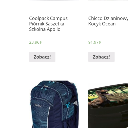
Coolpack Campus
Chicco Dzianinow
Piórnik Saszetka
Kocyk Ocean
Szkolna Apollo
23,96
$
91,97
$
Zobacz!
Zobacz!