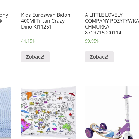
Pony
Kids Euroswan Bidon
A LITTLE LOVELY
k
400Ml Tritan Crazy
COMPANY POZYTYWK
Dino Kl11261
CHMURKA
8719715000114
44,15
$
99,95
$
Zobacz!
Zobacz!