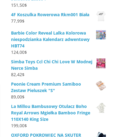
151,50
$
4F Koszulka Rowerowa Rkm001 Biała
A
77,99
$
Barbie Color Reveal Lalka Kolorowa
niespodzianka Kalendarz adwentowy
HBT74
124,00
$
Simba Toys Ccl Chi Chi Love W Modnej
Nerce Simba
82,42
$
Peonie Cream Premium Samiboo
Zestaw Pieluszek "S"
89,00
$
La Millou Bambusowy Otulacz Boho
Royal Arrows Mgiełka Bamboo Fringe
110X140 King Size
199,00
$
OXFORD POKROWIEC NA SKUTER