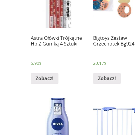
Astra Ołówki Trójkątne
Bigtoys Zestaw
Hb Z Gumką 4 Sztuki
Grzechotek Bg924
5,90
$
20,17
$
Zobacz!
Zobacz!