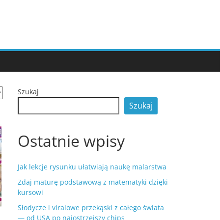
Szukaj
Szukaj
Ostatnie wpisy
Jak lekcje rysunku ułatwiają naukę malarstwa
Zdaj maturę podstawową z matematyki dzięki
kursowi
Słodycze i viralowe przekąski z całego świata
— od USA po najostrzejszy chips