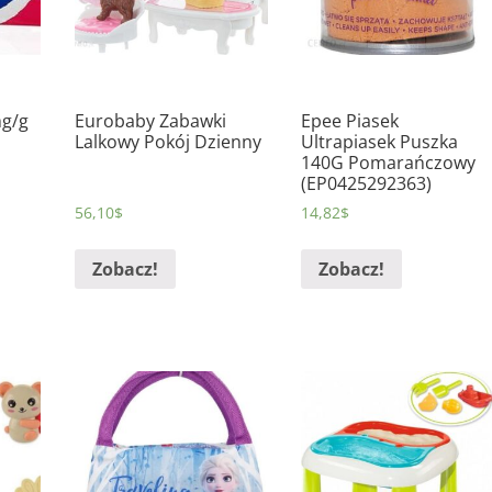
mg/g
Eurobaby Zabawki
Epee Piasek
Lalkowy Pokój Dzienny
Ultrapiasek Puszka
140G Pomarańczowy
(EP0425292363)
56,10
$
14,82
$
Zobacz!
Zobacz!