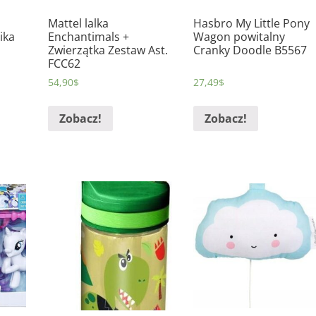
Mattel lalka
Hasbro My Little Pony
ika
Enchantimals +
Wagon powitalny
Zwierzątka Zestaw Ast.
Cranky Doodle B5567
FCC62
54,90
$
27,49
$
Zobacz!
Zobacz!