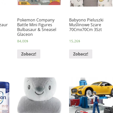
Pokemon Company
Babyono Pieluszki
zaur
Battle Mini Figures
Muślinowe Szare
Bulbasaur & Sneasel
70Cmx70Cm 3Szt
Glaceon
84,00
$
15,26
$
Zobacz!
Zobacz!