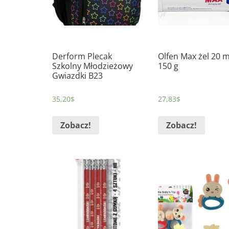
Derform Plecak
Olfen Max żel 20 
Szkolny Młodzieżowy
150 g
Gwiazdki B23
35,20
$
27,83
$
Zobacz!
Zobacz!