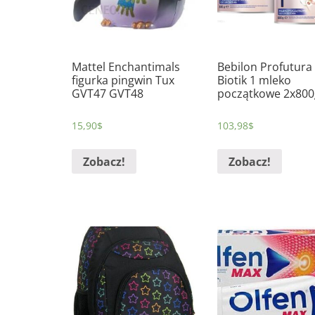
Mattel Enchantimals
Bebilon Profutura
figurka pingwin Tux
Biotik 1 mleko
GVT47 GVT48
początkowe 2x800
15,90
$
103,98
$
Zobacz!
Zobacz!