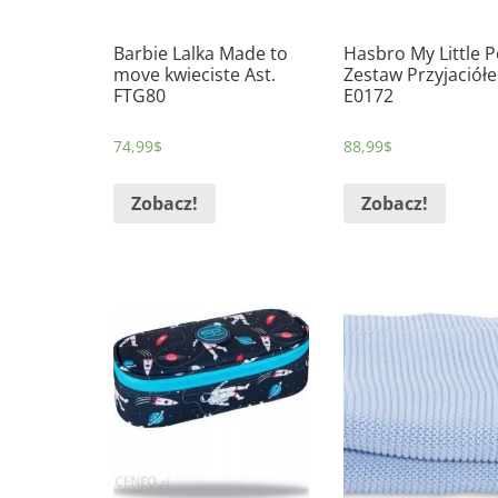
Barbie Lalka Made to
Hasbro My Little 
move kwieciste Ast.
Zestaw Przyjaciółe
FTG80
E0172
74,99
$
88,99
$
Zobacz!
Zobacz!