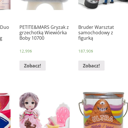
 Duo
PETITE&MARS Gryzak z
Bruder Warsztat
grzechotką Wiewiórka
samochodowy z
g
Boby 10700
figurką
12,99
$
187,90
$
Zobacz!
Zobacz!