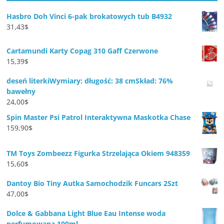
Hasbro Doh Vinci 6-pak brokatowych tub B4932
31,43
$
Cartamundi Karty Copag 310 Gaff Czerwone
15,39
$
deseń literkiWymiary: długość: 38 cmSkład: 76%
bawełny
24,00
$
Spin Master Psi Patrol Interaktywna Maskotka Chase
159,90
$
TM Toys Zombeezz Figurka Strzelająca Okiem 948359
15,60
$
Dantoy Bio Tiny Autka Samochodzik Funcars 2Szt
47,00
$
Dolce & Gabbana Light Blue Eau Intense woda
perfumowana 100ml