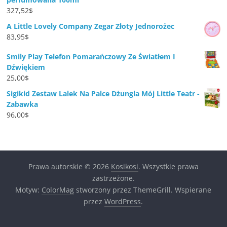
327,52
$
A Little Lovely Company Zegar Złoty Jednorożec
83,95
$
Smily Play Telefon Pomarańczowy Ze Światłem I
Dźwiękiem
25,00
$
Sigikid Zestaw Lalek Na Palce Dżungla Mój Little Teatr -
Zabawka
96,00
$
Prawa autorskie © 2026
Kosikosi
. Wszystkie prawa
zastrzeżone.
Motyw:
ColorMag
stworzony przez ThemeGrill. Wspierane
przez
WordPress
.