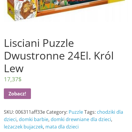
Lisciani Puzzle
Dwustronne 24El. Król
Lew
17,37
$
Zobacz!
SKU:
006311aff33e
Category:
Puzzle
Tags:
chodziki dla
dzieci
,
domki barbie
,
domki drewniane dla dzieci
,
leżaczek bujaczek
,
mata dla dzieci