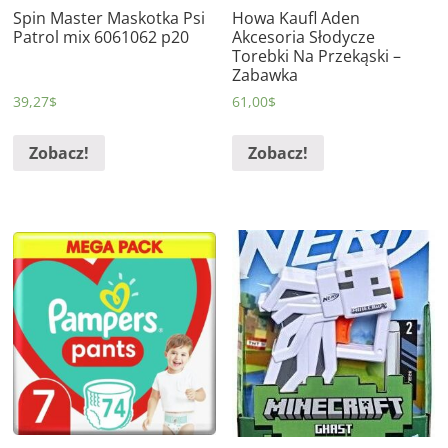
Spin Master Maskotka Psi
Howa Kaufl Aden
Patrol mix 6061062 p20
Akcesoria Słodycze
Torebki Na Przekąski –
Zabawka
39,27
$
61,00
$
Zobacz!
Zobacz!