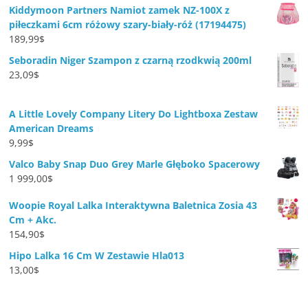
Kiddymoon Partners Namiot zamek NZ-100X z
piłeczkami 6cm różowy szary-biały-róż (17194475)
189,99
$
Seboradin Niger Szampon z czarną rzodkwią 200ml
23,09
$
A Little Lovely Company Litery Do Lightboxa Zestaw
American Dreams
9,99
$
Valco Baby Snap Duo Grey Marle Głęboko Spacerowy
1 999,00
$
Woopie Royal Lalka Interaktywna Baletnica Zosia 43
Cm + Akc.
154,90
$
Hipo Lalka 16 Cm W Zestawie Hla013
13,00
$