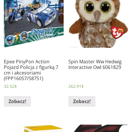
Epee PinyPon Action
Spin Master Ww Hedwig
Pojazd Policja z figurką 7
Interactive Owl 6061829
cm i akcesoriami
(FPP16057/58751)
32,52
$
262,91
$
Zobacz!
Zobacz!