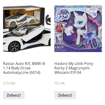
Rastar Auto R/C BMW i8
Hasbro My Little Pony
1:14 Biały Drzwi
Rarity Z Magicznymi
Automatyczne (6014)
Włosami E9104
213,02
$
75,14
$
Zobacz!
Zobacz!