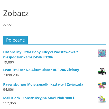
Zobacz
zzzzz
Polecane
Hasbro My Little Pony Kucyki Podstawowe z
niespodziankami 2-Pak F1286
79,00
$
Lean Traktor Na Akumulator BLT-206 Zielony
2 098,20
$
Ravensburger Moje zagadki kształty I Zwierzęta
94,00
$
Meli Klocki Konstrukcyjne Maxi Pink 100El.
112,95
$