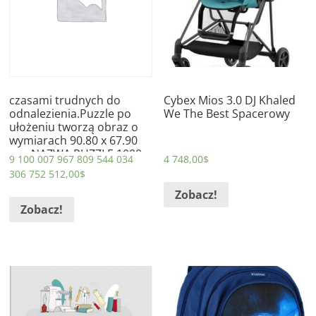
czasami trudnych do
Cybex Mios 3.0 DJ Khaled
odnalezienia.Puzzle po
We The Best Spacerowy
ułożeniu tworzą obraz o
wymiarach 90.80 x 67.90
cm. NAZWA PUZZLE 1000
9 100 007 967 809 544 034
4 748,00
$
AFRYKAŃSKI SŁOŃ
306 752 512,00
$
Zobacz!
Zobacz!