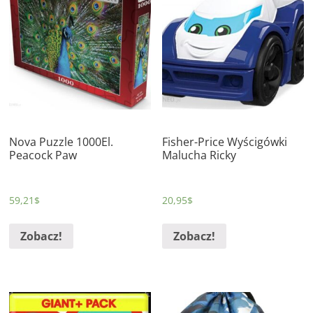
Nova Puzzle 1000El.
Fisher-Price Wyścigówki
Peacock Paw
Malucha Ricky
59,21
$
20,95
$
Zobacz!
Zobacz!