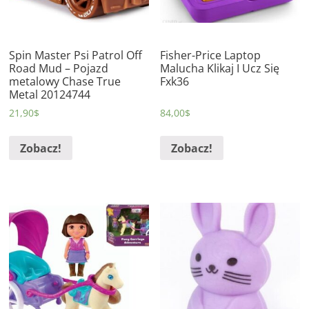
Spin Master Psi Patrol Off
Fisher-Price Laptop
Road Mud – Pojazd
Malucha Klikaj I Ucz Się
metalowy Chase True
Fxk36
Metal 20124744
21,90
$
84,00
$
Zobacz!
Zobacz!