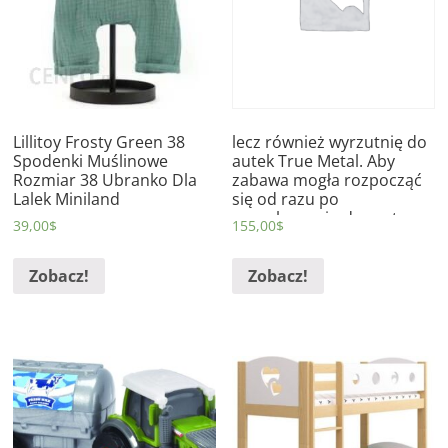
Lillitoy Frosty Green 38
lecz również wyrzutnię do
Spodenki Muślinowe
autek True Metal. Aby
Rozmiar 38 Ubranko Dla
zabawa mogła rozpocząć
Lalek Miniland
się od razu po
rozpakowaniu do zestawu
39,00
$
155,00
$
dołączono pojazd
Chase.Najważniejsze
cechy zestawu:Zawiera
Zobacz!
Zobacz!
metalowy samochodzik do
ratowania dinozaura i
odłączany samochód