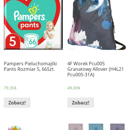
Pampers Pieluchomajtki
4F Worek Pcu005
Pants Rozmiar 5, 66Szt.
Granatowy Allover (H4L21
Pcu005-31A)
79,35
$
49,00
$
Zobacz!
Zobacz!