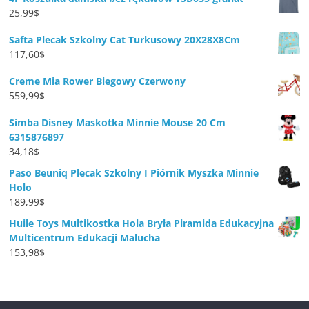
25,99
$
Safta Plecak Szkolny Cat Turkusowy 20X28X8Cm
117,60
$
Creme Mia Rower Biegowy Czerwony
559,99
$
Simba Disney Maskotka Minnie Mouse 20 Cm
6315876897
34,18
$
Paso Beuniq Plecak Szkolny I Piórnik Myszka Minnie
Holo
189,99
$
Huile Toys Multikostka Hola Bryła Piramida Edukacyjna
Multicentrum Edukacji Malucha
153,98
$