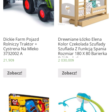
Dickie Farm Pojazd
Drewniane Łóżko Elena
Rolniczy Traktor +
Kolor Czekolada Szuflady
Cystrena Na Mleko
Szuflada Z Funkcją Spania
3732002 A
Rozmiar 180 X 80 Barierka
Dół Dodatkowa
21,90
$
2 030,00
$
Zdejmowana Barierka
Zobacz!
Zobacz!