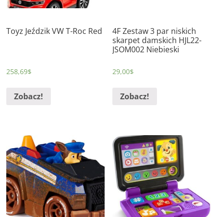
Toyz Jeździk VW T-Roc Red
4F Zestaw 3 par niskich
skarpet damskich HJL22-
JSOM002 Niebieski
258,69
$
29,00
$
Zobacz!
Zobacz!