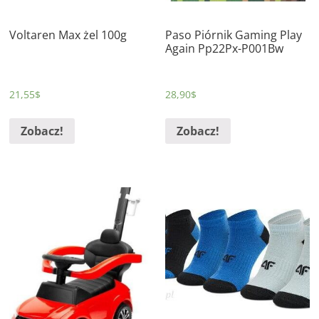
Voltaren Max żel 100g
Paso Piórnik Gaming Play
Again Pp22Px-P001Bw
21,55
$
28,90
$
Zobacz!
Zobacz!