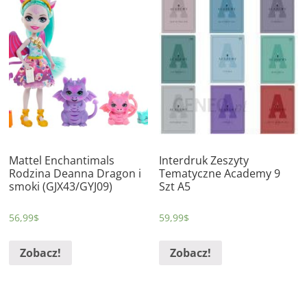
Mattel Enchantimals
Interdruk Zeszyty
Rodzina Deanna Dragon i
Tematyczne Academy 9
smoki (GJX43/GYJ09)
Szt A5
56,99
$
59,99
$
Zobacz!
Zobacz!