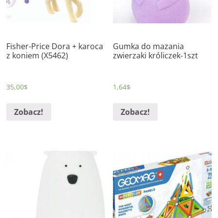
Fisher-Price Dora + karoca
Gumka do mazania
z koniem (X5462)
zwierzaki króliczek-1szt
35,00
$
1,64
$
Zobacz!
Zobacz!