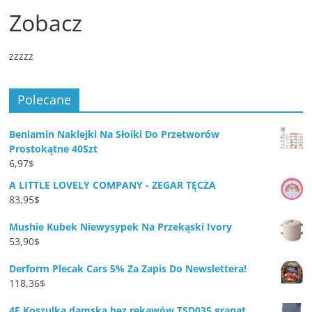
Zobacz
zzzzz
Polecane
Beniamin Naklejki Na Słoiki Do Przetworów
Prostokątne 40Szt
6,97
$
A LITTLE LOVELY COMPANY - ZEGAR TĘCZA
83,95
$
Mushie Kubek Niewysypek Na Przekąski Ivory
53,90
$
Derform Plecak Cars 5% Za Zapis Do Newslettera!
118,36
$
4F Koszulka damska bez rękawów TSD035 granat